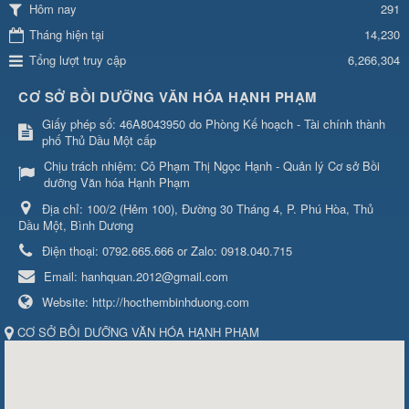
291
Hôm nay
Tháng hiện tại
14,230
Tổng lượt truy cập
6,266,304
CƠ SỞ BỒI DƯỠNG VĂN HÓA HẠNH PHẠM
Giấy phép số: 46A8043950 do Phòng Kế hoạch - Tài chính thành
phố Thủ Dầu Một cấp
Chịu trách nhiệm:
Cô Phạm Thị Ngọc Hạnh - Quản lý Cơ sở Bồi
dưỡng Văn hóa Hạnh Phạm
Địa chỉ:
100/2 (Hẻm 100), Đường 30 Tháng 4, P. Phú Hòa, Thủ
Dầu Một, Bình Dương
Điện thoại:
0792.665.666 or Zalo: 0918.040.715
Email:
hanhquan.2012@gmail.com
Website:
http://hocthembinhduong.com
CƠ SỞ BỒI DƯỠNG VĂN HÓA HẠNH PHẠM