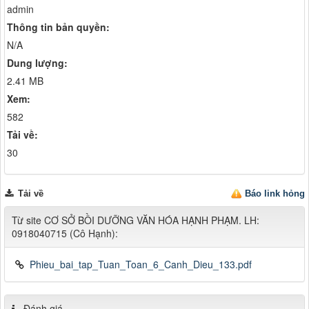
admin
Thông tin bản quyền:
N/A
Dung lượng:
2.41 MB
Xem:
582
Tải về:
30
Tải về
Báo link hỏng
Từ site CƠ SỞ BỒI DƯỠNG VĂN HÓA HẠNH PHẠM. LH:
0918040715 (Cô Hạnh):
Phieu_bai_tap_Tuan_Toan_6_Canh_Dieu_133.pdf
Đánh giá