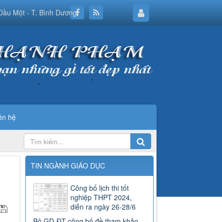
Dầu Một - T. Bình Dương
ên hệ
TIN NGÀNH GIÁO DỤC
Công bố lịch thi tốt
nghiệp THPT 2024,
diễn ra ngày 26-28/6
Bộ GD-ĐT công bố đề tham khảo