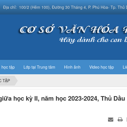
5
Địa chỉ: 100/2 (Hẻm 100), Đường 30 Tháng 4, P. Phú Hòa- Tp. Thủ 
u học tập
Lớp tại Trung tâm
Hình ảnh
Video học tập
Li
 TẬP
iữa học kỳ II, năm học 2023-2024, Thủ Dầu