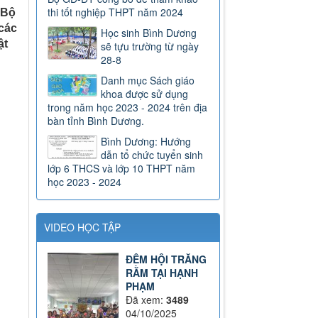
thi tốt nghiệp THPT năm 2024
 Bộ
các
Học sinh Bình Dương
ật
sẽ tựu trường từ ngày
28-8
Danh mục Sách giáo
khoa được sử dụng
trong năm học 2023 - 2024 trên địa
bàn tỉnh Bình Dương.
Bình Dương: Hướng
dẫn tổ chức tuyển sinh
lớp 6 THCS và lớp 10 THPT năm
học 2023 - 2024
VIDEO HỌC TẬP
ĐÊM HỘI TRĂNG
RẰM TẠI HẠNH
PHẠM
Đã xem:
3489
04/10/2025