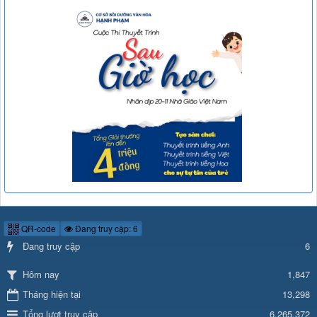
QR-code
Đang truy cập: 6
Đang truy cập
6
1,847
Hôm nay
Tháng hiện tại
13,298
Tổng lượt truy cập
6,265,372