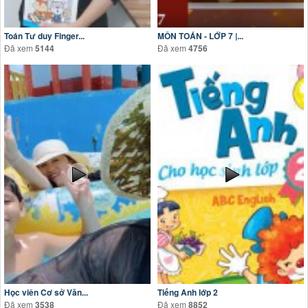
Toán Tư duy Finger...
MÔN TOÁN - LỚP 7 |...
Đã xem
Đã xem
5144
4756
Học viên Cơ sở Văn...
Tiếng Anh lớp 2
Đã xem
Đã xem
3538
8852