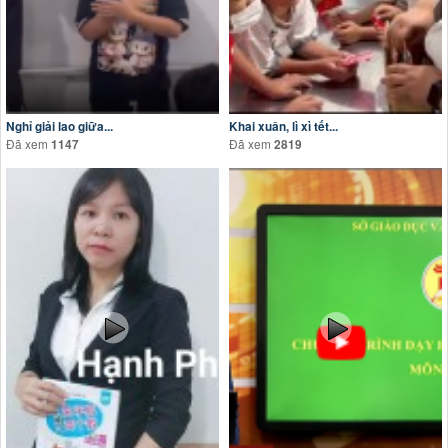
Nghỉ giải lao giữa...
Khai xuân, lì xì tết...
Đã xem
Đã xem
1147
2819