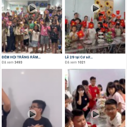
ĐÊM HỘI TRĂNG RẰM...
Lễ 2/9 tại Cơ sở...
Đã xem
Đã xem
3493
1021